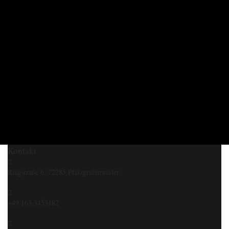
Kontakt
Ringstraße 6, 72285 Pfalzgrafenweiler
+49 163 3453182